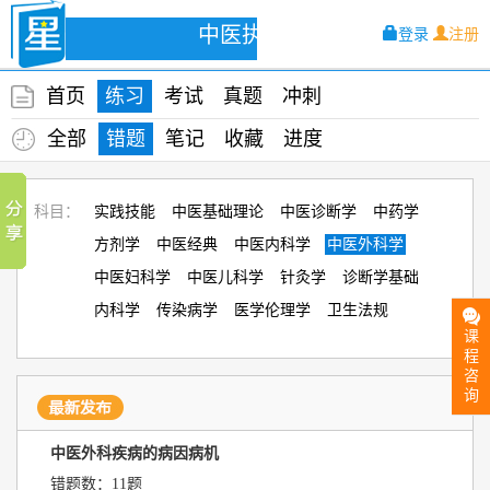
中医执业
登录
注册
首页
练习
考试
真题
冲刺
全部
错题
笔记
收藏
进度
科目：
实践技能
中医基础理论
中医诊断学
中药学
方剂学
中医经典
中医内科学
中医外科学
中医妇科学
中医儿科学
针灸学
诊断学基础
内科学
传染病学
医学伦理学
卫生法规
课
程
咨
询
中医外科疾病的病因病机
错题数：11题