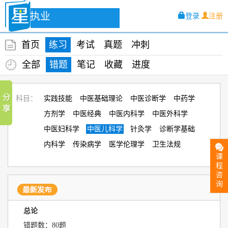
中医执业
登录
注册
首页
练习
考试
真题
冲刺
全部
错题
笔记
收藏
进度
科目：
实践技能
中医基础理论
中医诊断学
中药学
方剂学
中医经典
中医内科学
中医外科学
中医妇科学
中医儿科学
针灸学
诊断学基础
内科学
传染病学
医学伦理学
卫生法规
课
程
咨
询
总论
错题数：80题